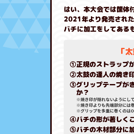
はい、本大会では筐体付
2021年より発売され
バチに加工をしてある
「太
①正規のストラップ
②太鼓の達人の焼き
③グリップテープが
か？
※焼き印が隠れないようにし
※焼き印よりも先端部分には
※グリップを多重に巻くのはO
④バチの形が著しく
⑤バチの木材部分に