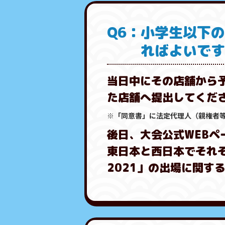
Q6：小学生以下
ればよいで
当日中にその店舗から
た店舗へ提出してくだ
※「同意書」に法定代理人（親権者
後日、大会公式WEBペ
東日本と西日本でそれ
2021」の出場に関す