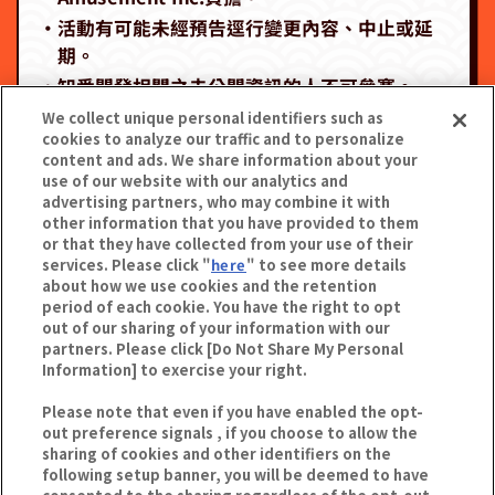
‧活動有可能未經預告逕行變更內容、中止或延
期。
‧知悉開發相關之未公開資訊的人不可參賽。
‧關於本大賽之諮詢，請透過下方連結進行。
We collect unique personal identifiers such as
cookies to analyze our traffic and to personalize
https://bnam-customer.my.site.com/Amuse
content and ads. We share information about your
mentMachine/s/
use of our website with our analytics and
advertising partners, who may combine it with
※回覆內容將為日文，敬請見諒。
other information that you have provided to them
or that they have collected from your use of their
here
services. Please click "
" to see more details
about how we use cookies and the retention
period of each cookie. You have the right to opt
out of our sharing of your information with our
partners. Please click [Do Not Share My Personal
Information] to exercise your right.
Please note that even if you have enabled the opt-
out preference signals , if you choose to allow the
sharing of cookies and other identifiers on the
following setup banner, you will be deemed to have