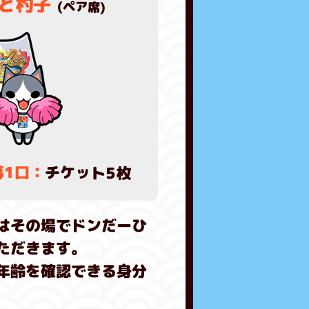
と杓子
(ペア席)
募1口：
チケット5枚
はその場でドンだーひ
ただきます。
年齢を確認できる身分