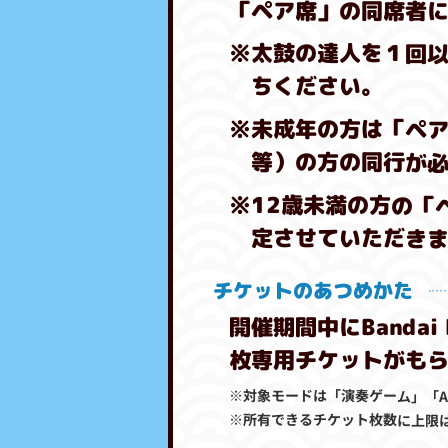
「ペア席」の同席者
※太鼓の達人を１回以上プ
ちください。
※未成年の方は「ペ
等）の方の同行が
※12歳未満の方の「
定させていただき
チケットのあつめかた
開催期間中にBandai
枚専用チケットがも
※対象モードは「演奏ゲーム」「A
※所有できるチケット枚数に上限