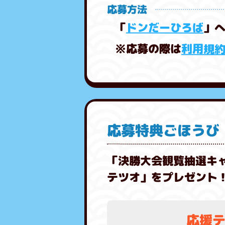
応募方法
ドンだーひろば
「
」
※応募の際は
利用規
応募特典ごほうび
「決勝大会観覧抽選キ
テツオ」をプレゼント
応援