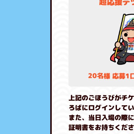
超応援テ
20名様 応募1
上記のごほうびがチ
ろばにログインして
また、当日入場の際
証明書をお持ちくだ