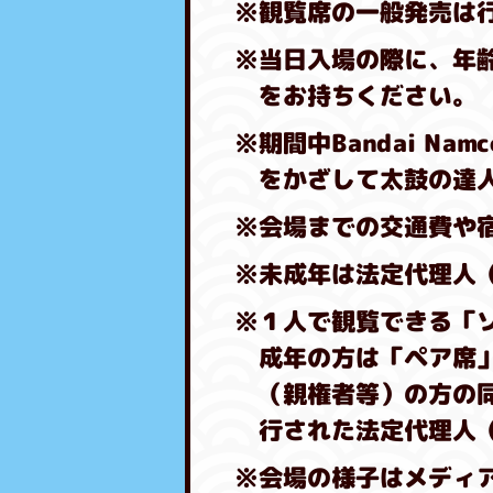
※観覧席の一般発売は
※当日入場の際に、年
をお持ちください。
※期間中Bandai Na
をかざして太鼓の達
※会場までの交通費や
※未成年は法定代理人
※１人で観覧できる「
成年の方は「ペア席
（親権者等）の方の
行された法定代理人
※会場の様子はメディ