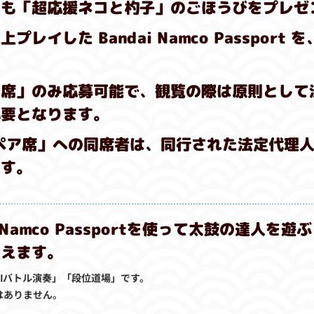
にも「超応援ネコと杓子」のごほうびをプレゼ
レイした Bandai Namco Passport
ア席」のみ応募可能で、観覧の際は原則として
必要となります。
ペア席」への同席者は、同行された法定代理
ます。
 Namco Passportを使って太鼓の達人を
らえます。
Iバトル演奏」「段位道場」です。
はありません。