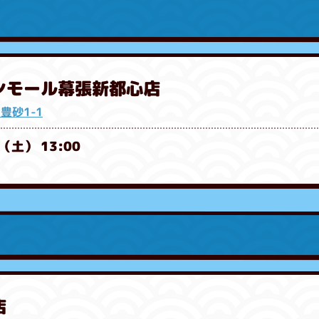
オンモール幕張新都心店
豊砂1-1
（土） 13:00
店