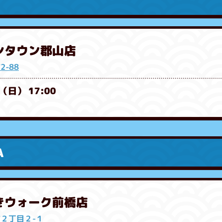
オンタウン郡山店
-88
（日） 17:00
A
やきウォーク前橋店
２丁目２-１