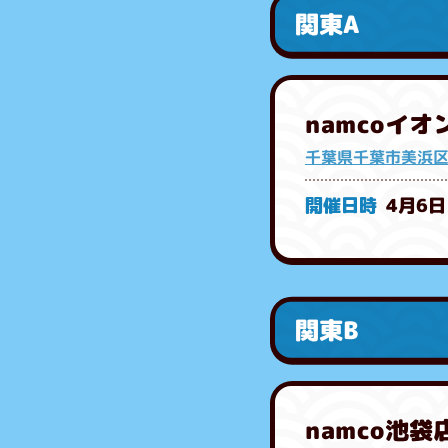
関東A
namcoイ
千葉県千葉市美浜区
4月6日
関東B
namco池袋