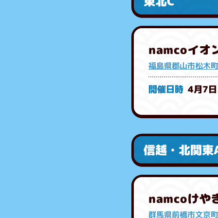
東北C
namcoイ
福島県郡山市松木町2
4月7日
信越・北関東
namcoけ
群馬県前橋市文京町