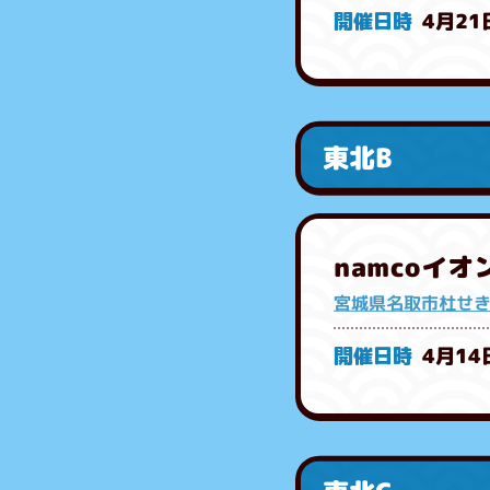
4月21
東北B
namcoイ
宮城県名取市杜せ
4月14