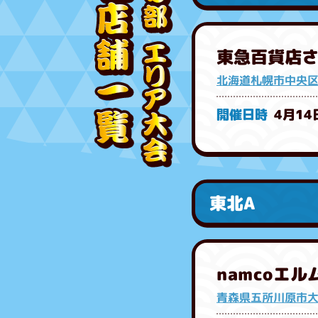
東急百貨店
北海道札幌市中央区
4月14
東北A
namcoエ
青森県五所川原市大